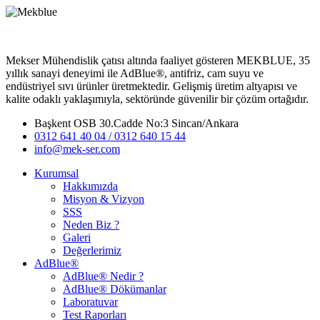
Mekser Mühendislik çatısı altında faaliyet gösteren MEKBLUE, 35
yıllık sanayi deneyimi ile AdBlue®, antifriz, cam suyu ve
endüstriyel sıvı ürünler üretmektedir. Gelişmiş üretim altyapısı ve
kalite odaklı yaklaşımıyla, sektöründe güvenilir bir çözüm ortağıdır.
Başkent OSB 30.Cadde No:3 Sincan/Ankara
0312 641 40 04 / 0312 640 15 44
info@mek-ser.com
Kurumsal
Hakkımızda
Misyon & Vizyon
SSS
Neden Biz ?
Galeri
Değerlerimiz
AdBlue®
AdBlue® Nedir ?
AdBlue® Dökümanlar
Laboratuvar
Test Raporları