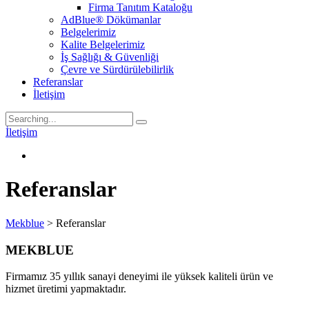
Firma Tanıtım Kataloğu
AdBlue® Dökümanlar
Belgelerimiz
Kalite Belgelerimiz
İş Sağlığı & Güvenliği
Çevre ve Sürdürülebilirlik
Referanslar
İletişim
Search
for:
İletişim
Referanslar
Mekblue
>
Referanslar
MEKBLUE
Firmamız 35 yıllık sanayi deneyimi ile yüksek kaliteli ürün ve
hizmet üretimi yapmaktadır.