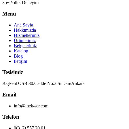
35+ Yıllık Deneyim
Menü
Ana Sayfa
Hakkımızda
Hizmetlerimiz
Ürünlerimiz
Belgelerimiz
Katalog
Blog
İletişim
Tesisimiz
Başkent OSB 30.Cadde No:3 Sincan/Ankara
Email
info@mek-ser.com
Telefon
0(312) 557 20 01