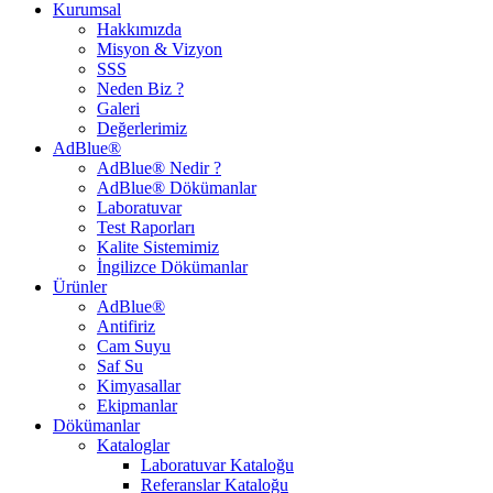
Kurumsal
Hakkımızda
Misyon & Vizyon
SSS
Neden Biz ?
Galeri
Değerlerimiz
AdBlue®
AdBlue® Nedir ?
AdBlue® Dökümanlar
Laboratuvar
Test Raporları
Kalite Sistemimiz
İngilizce Dökümanlar
Ürünler
AdBlue®
Antifiriz
Cam Suyu
Saf Su
Kimyasallar
Ekipmanlar
Dökümanlar
Kataloglar
Laboratuvar Kataloğu
Referanslar Kataloğu