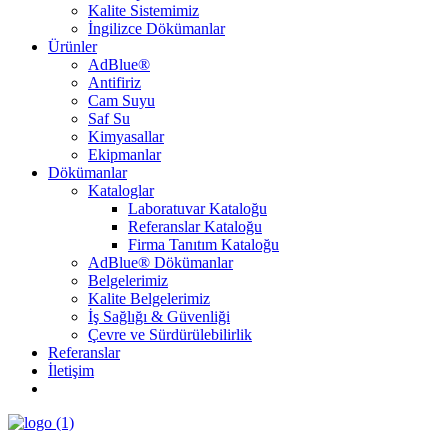
Kalite Sistemimiz
İngilizce Dökümanlar
Ürünler
AdBlue®
Antifiriz
Cam Suyu
Saf Su
Kimyasallar
Ekipmanlar
Dökümanlar
Kataloglar
Laboratuvar Kataloğu
Referanslar Kataloğu
Firma Tanıtım Kataloğu
AdBlue® Dökümanlar
Belgelerimiz
Kalite Belgelerimiz
İş Sağlığı & Güvenliği
Çevre ve Sürdürülebilirlik
Referanslar
İletişim