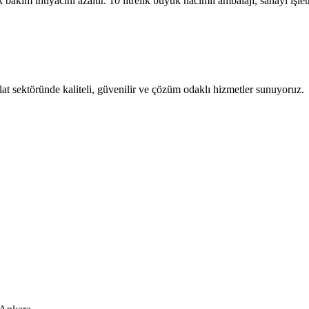
bakım ihtiyacını azaltır. 10 litrelik büyük hacimli ambalajı, sanayi işl
t sektöründe kaliteli, güvenilir ve çözüm odaklı hizmetler sunuyoruz.