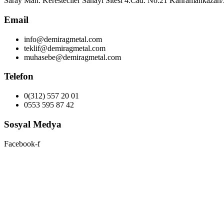
Saray Mah. Keresteciler Sanayi Sitesi 4.Cad. No:21 Kahramankazan
Email
info@demiragmetal.com
teklif@demiragmetal.com
muhasebe@demiragmetal.com
Telefon
0(312) 557 20 01
0553 595 87 42
Sosyal Medya
Facebook-f