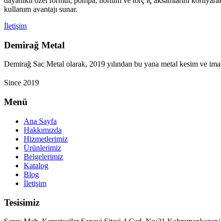
dayanıklı özel formül, pompa, hortum ve torç iç aksamlarını koruyarak 
kullanım avantajı sunar.
İletişim
Demirağ Metal
Demirağ Sac Metal olarak, 2019 yılından bu yana metal kesim ve imala
Since 2019
Menü
Ana Sayfa
Hakkımızda
Hizmetlerimiz
Ürünlerimiz
Belgelerimiz
Katalog
Blog
İletişim
Tesisimiz