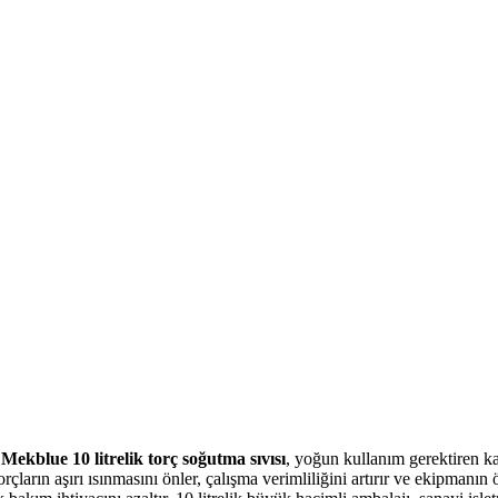
n
Mekblue 10 litrelik torç soğutma sıvısı
, yoğun kullanım gerektiren 
 torçların aşırı ısınmasını önler, çalışma verimliliğini artırır ve ekipman