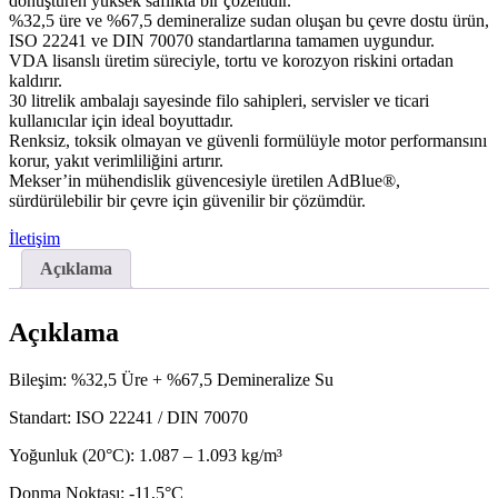
dönüştüren yüksek saflıkta bir çözeltidir.
%32,5 üre ve %67,5 demineralize sudan oluşan bu çevre dostu ürün,
ISO 22241 ve DIN 70070 standartlarına tamamen uygundur.
VDA lisanslı üretim süreciyle, tortu ve korozyon riskini ortadan
kaldırır.
30 litrelik ambalajı sayesinde filo sahipleri, servisler ve ticari
kullanıcılar için ideal boyuttadır.
Renksiz, toksik olmayan ve güvenli formülüyle motor performansını
korur, yakıt verimliliğini artırır.
Mekser’in mühendislik güvencesiyle üretilen AdBlue®,
sürdürülebilir bir çevre için güvenilir bir çözümdür.
İletişim
Açıklama
Açıklama
Bileşim: %32,5 Üre + %67,5 Demineralize Su
Standart: ISO 22241 / DIN 70070
Yoğunluk (20°C): 1.087 – 1.093 kg/m³
Donma Noktası: -11,5°C