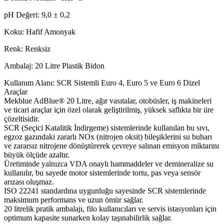
pH Değeri: 9,0 ± 0,2
Koku: Hafif Amonyak
Renk: Renksiz
Ambalaj: 20 Litre Plastik Bidon
Kullanım Alanı: SCR Sistemli Euro 4, Euro 5 ve Euro 6 Dizel
Araçlar
Mekblue AdBlue® 20 Litre, ağır vasıtalar, otobüsler, iş makineleri
ve ticari araçlar için özel olarak geliştirilmiş, yüksek saflıkta bir üre
çözeltisidir.
SCR (Seçici Katalitik İndirgeme) sistemlerinde kullanılan bu sıvı,
egzoz gazındaki zararlı NOx (nitrojen oksit) bileşiklerini su buharı
ve zararsız nitrojene dönüştürerek çevreye salınan emisyon miktarını
büyük ölçüde azaltır.
Üretiminde yalnızca VDA onaylı hammaddeler ve demineralize su
kullanılır, bu sayede motor sistemlerinde tortu, pas veya sensör
arızası oluşmaz.
ISO 22241 standardına uygunluğu sayesinde SCR sistemlerinde
maksimum performans ve uzun ömür sağlar.
20 litrelik pratik ambalajı, filo kullanıcıları ve servis istasyonları için
optimum kapasite sunarken kolay taşınabilirlik sağlar.