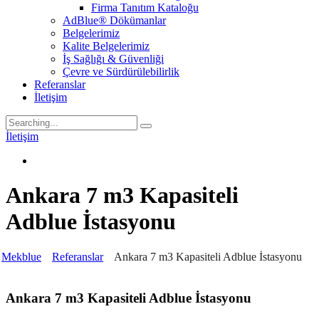
Firma Tanıtım Kataloğu
AdBlue® Dökümanlar
Belgelerimiz
Kalite Belgelerimiz
İş Sağlığı & Güvenliği
Çevre ve Sürdürülebilirlik
Referanslar
İletişim
Search
for:
İletişim
Ankara 7 m3 Kapasiteli
Adblue İstasyonu
Mekblue
Referanslar
Ankara 7 m3 Kapasiteli Adblue İstasyonu
Ankara 7 m3 Kapasiteli Adblue İstasyonu