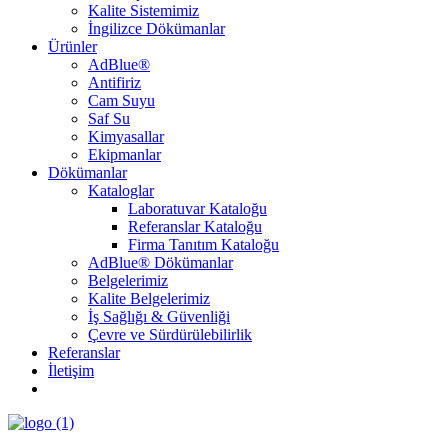
Kalite Sistemimiz
İngilizce Dökümanlar
Ürünler
AdBlue®
Antifiriz
Cam Suyu
Saf Su
Kimyasallar
Ekipmanlar
Dökümanlar
Kataloglar
Laboratuvar Kataloğu
Referanslar Kataloğu
Firma Tanıtım Kataloğu
AdBlue® Dökümanlar
Belgelerimiz
Kalite Belgelerimiz
İş Sağlığı & Güvenliği
Çevre ve Sürdürülebilirlik
Referanslar
İletişim