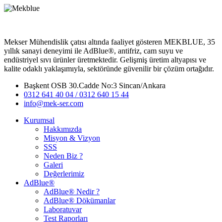
Mekser Mühendislik çatısı altında faaliyet gösteren MEKBLUE, 35
yıllık sanayi deneyimi ile AdBlue®, antifriz, cam suyu ve
endüstriyel sıvı ürünler üretmektedir. Gelişmiş üretim altyapısı ve
kalite odaklı yaklaşımıyla, sektöründe güvenilir bir çözüm ortağıdır.
Başkent OSB 30.Cadde No:3 Sincan/Ankara
0312 641 40 04 / 0312 640 15 44
info@mek-ser.com
Kurumsal
Hakkımızda
Misyon & Vizyon
SSS
Neden Biz ?
Galeri
Değerlerimiz
AdBlue®
AdBlue® Nedir ?
AdBlue® Dökümanlar
Laboratuvar
Test Raporları