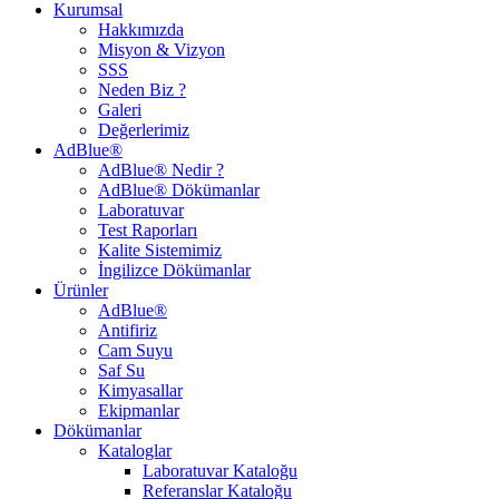
Kurumsal
Hakkımızda
Misyon & Vizyon
SSS
Neden Biz ?
Galeri
Değerlerimiz
AdBlue®
AdBlue® Nedir ?
AdBlue® Dökümanlar
Laboratuvar
Test Raporları
Kalite Sistemimiz
İngilizce Dökümanlar
Ürünler
AdBlue®
Antifiriz
Cam Suyu
Saf Su
Kimyasallar
Ekipmanlar
Dökümanlar
Kataloglar
Laboratuvar Kataloğu
Referanslar Kataloğu